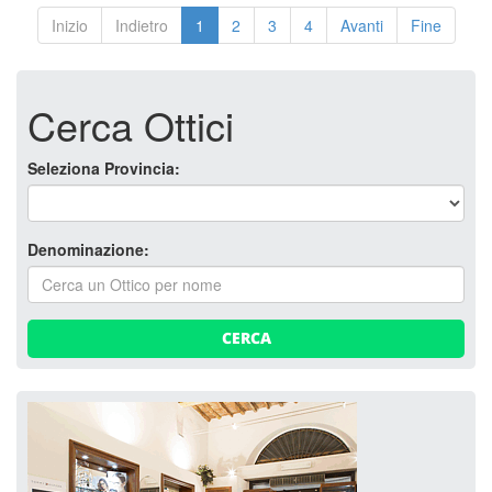
Inizio
Indietro
1
2
3
4
Avanti
Fine
Cerca Ottici
Seleziona Provincia:
Denominazione:
CERCA