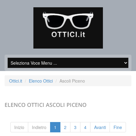
Ottici.it
Elenco Ottici
Ascoli Piceno
ELENCO OTTICI
ASCOLI PICENO
Inizio
Indietro
1
2
3
4
Avanti
Fine