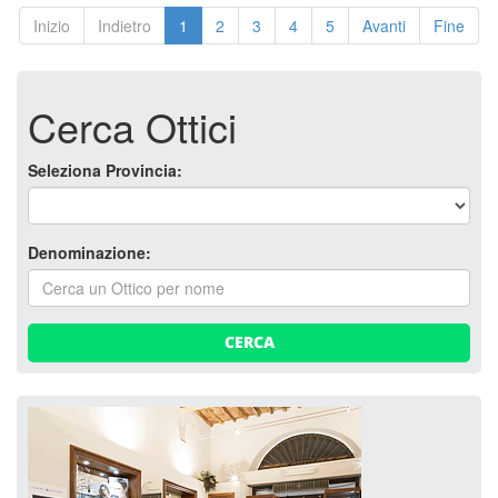
Inizio
Indietro
1
2
3
4
5
Avanti
Fine
Cerca Ottici
Seleziona Provincia:
Denominazione:
CERCA