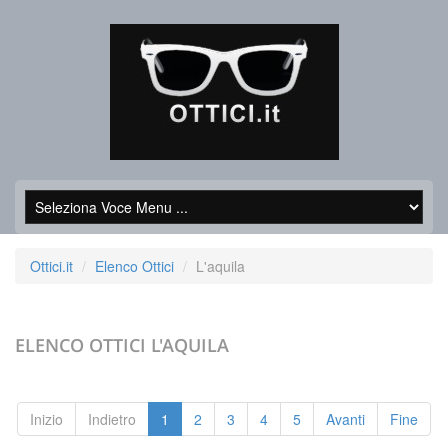
Ottici.it
Elenco Ottici
L'aquila
ELENCO OTTICI
L'AQUILA
Inizio
Indietro
1
2
3
4
5
Avanti
Fine