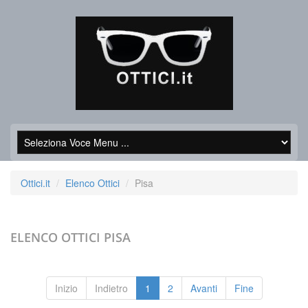
Ottici.it
Elenco Ottici
Pisa
ELENCO OTTICI
PISA
Inizio
Indietro
1
2
Avanti
Fine