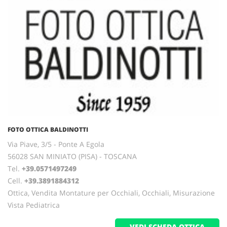
FOTO OTTICA BALDINOTTI
Via Piave, 3/5 - Ponte A Egola
56028 SAN MINIATO (PISA) - TOSCANA
Tel.
+39.0571497249
Cell.
+39.3891884312
Ottica, Vendita Montature per Occhiali, Occhiali, Misurazione
Vista Pediatrica
VEDI SCHEDA OTTICA