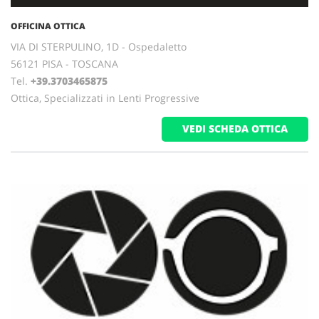
OFFICINA OTTICA
VIA DI STERPULINO, 1D - Ospedaletto
56121 PISA - TOSCANA
Tel.
+39.3703465875
Ottica, Specializzati in Lenti Progressive
VEDI SCHEDA OTTICA