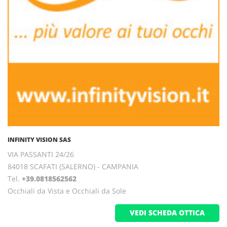
INFINITY VISION SAS
VIA PASSANTI 24/26
84018 SCAFATI (SALERNO) - CAMPANIA
Tel.
+39.0818562562
Occhiali da Vista e Occhiali da Sole
VEDI SCHEDA OTTICA