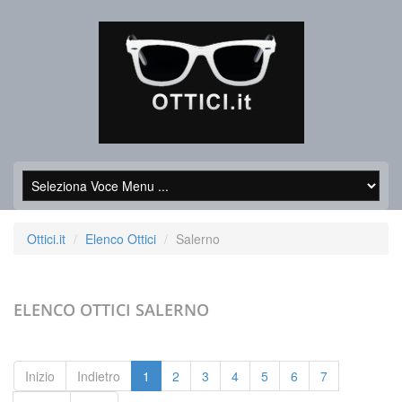
Ottici.it
Elenco Ottici
Salerno
ELENCO OTTICI
SALERNO
Inizio
Indietro
1
2
3
4
5
6
7