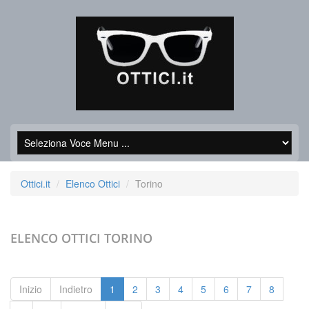
Ottici.it
Elenco Ottici
Torino
ELENCO OTTICI
TORINO
Inizio
Indietro
1
2
3
4
5
6
7
8