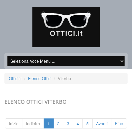
Ottici.it
Elenco Ottici
Viterbo
ELENCO OTTICI
VITERBO
Inizio
Indietro
1
2
3
4
5
Avanti
Fine