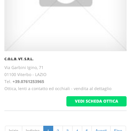
C.O.L.B. VT. S.R.L.
Via Garbini Igino, 71
01100 Viterbo - LAZIO
Tel.
+39.0761253965
Ottica, lenti a contatto ed occhiali - vendita al dettaglio
VEDI SCHEDA OTTICA
Inizio
Indietro
1
2
3
4
5
Avanti
Fine